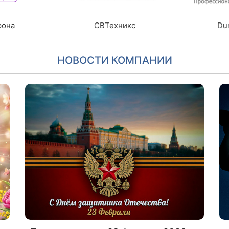
хникс
Duray
Электрот
Автом
НОВОСТИ КОМПАНИИ