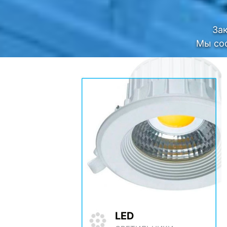
За
Мы сос
LED