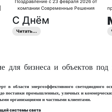
Поздравление с 23 февраля 2026 от
|
компании Современные Решения
п
С Днём
защитника
Читать...
Отечества!
Уважаемые колл...
ие для бизнеса и объектов под
рт в области энергоэффективного светодиодного о
 до поставки промышленных, уличных и коммерчески
ными организациями и частными клиентами.
ющей системы света