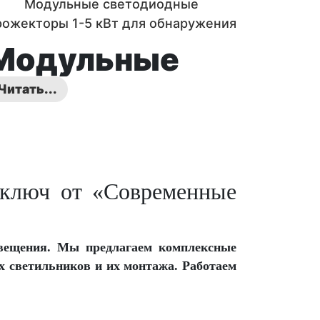
Модульные светодиодные
рожекторы 1-5 кВт для обнаружения
и подсветки дронов (БПЛА)
Модульные
светодиодные
Читать...
прожекторы
для
 ключ от «Современные
обнаружения
БПЛА: мощная
свещения. Мы предлагаем комплексные
х светильников и их монтажа. Работаем
подсветка
целей