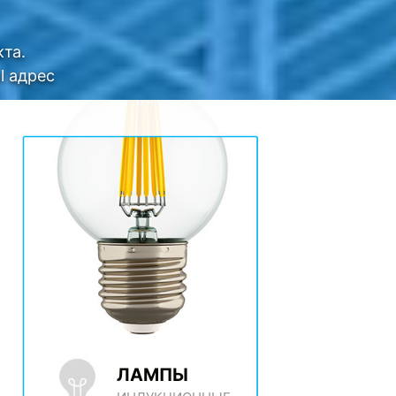
та.
l адрес
ЛАМПЫ