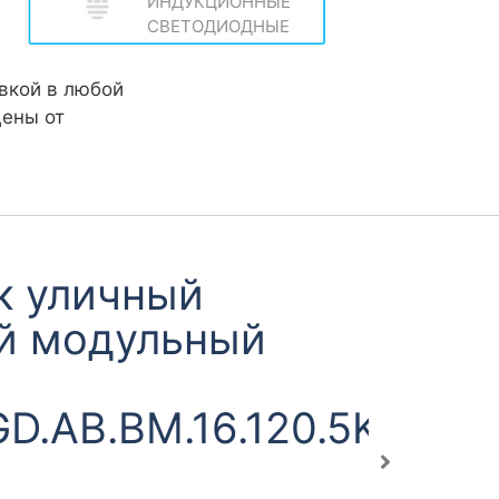
ИНДУКЦИОННЫЕ
СВЕТОДИОДНЫЕ
вкой в любой
цены от
ный светильник
.AB.BM.80.120.5K.IP67.
тейн)
обнее...