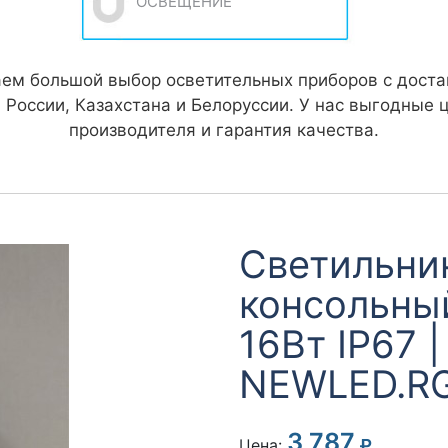
ОСВЕЩЕНИЕ
ем большой выбор осветительных приборов с доста
 России, Казахстана и Белоруссии. У нас выгодные 
производителя и гарантия качества.
Светодиод
NEWLED.RGD
(P - кронш
13 550
Старая цена
12 999
Цена:
Подр