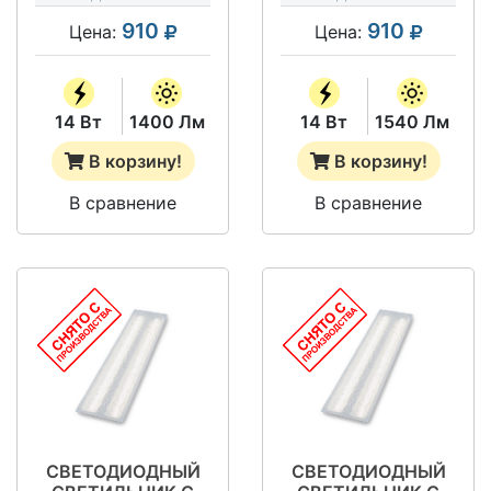
VILED СС 06-У-
06-У-А-14-
910
910
Цена:
Цена:
М-14-590.130.15-4-
590.130.15-4-0-65
0-65
14 Вт
1400 Лм
14 Вт
1540 Лм
В корзину!
В корзину!
В сравнение
В сравнение
СВЕТОДИОДНЫЙ
СВЕТОДИОДНЫЙ