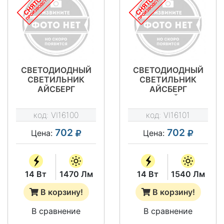
СВЕТОДИОДНЫЙ
СВЕТОДИОДНЫЙ
СВЕТИЛЬНИК
СВЕТИЛЬНИК
АЙСБЕРГ
АЙСБЕРГ
МИКРОПРИЗМА
КОЛОТЫЙ ЛЕД
1Х36 14 ВТ - VILED
1Х36 14 ВТ - VILED
код:
VI16100
код:
VI16101
СС 03-У-С-14-
СС 03-У-К-14-
1190.65.15-4-0-65
1190.65.15-4-0-65
702
702
Цена:
Цена:
14 Вт
1470 Лм
14 Вт
1540 Лм
В корзину!
В корзину!
В сравнение
В сравнение