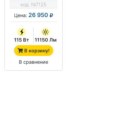
(CМВ-120-EX)
код:
NI7125
26 950
Цена:
115 Вт
11150 Лм
В корзину!
В сравнение