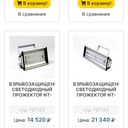
В корзину!
В корзину!
В сравнение
В сравнение
ВЗРЫВОЗАЩИЩЕННЫЙ
ВЗРЫВОЗАЩИЩЕННЫ
СВЕТОДИОДНЫЙ
СВЕТОДИОДНЫЙ
ПРОЖЕКТОР NT-
ПРОЖЕКТОР NT-
LIRA 40Л EX
LIRA 80Л EX
(CМВ-40-EX)
(CМВ-80-EX)
код:
NI7123
код:
NI7124
14 520
21 340
Цена:
Цена: