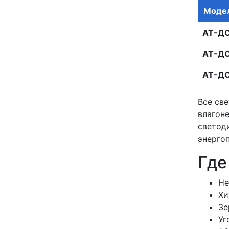
Моде
АТ-ДС
АТ-ДС
АТ-ДС
Все св
влагон
светод
энергоп
Где
Не
Хи
Зе
Уг