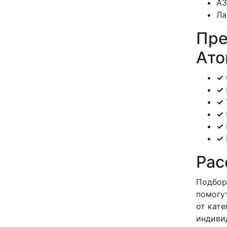
АЗ
Ла
Пре
Ато
✓
✓
✓
✓
✓
✓
Рас
Подбор
помогу
от кат
индиви