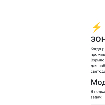
⚡ 
зо
Когда 
промыш
Взрыво
для ра
светод
Мод
В подк
задач: