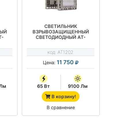
СВЕТИЛЬНИК
ЫЙ
ВЗРЫВОЗАЩИЩЕННЫЙ
Т-
СВЕТОДИОДНЫЙ АТ-
67-EX
ДСП-11/65-220VAC-IP67-EX
М
СЕРИЯ АРСЕНАЛ-М
код:
AT1202
11 750
Цена:
 Лм
65 Вт
9100 Лм
В корзину!
В сравнение