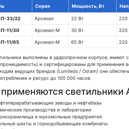
ль
Серия
Мощность, Вт
Нап
П-33/22
Арсенал
22 Вт
220
П-11/30
Арсенал-М
30 Вт
220
П-11/65
Арсенал-М
65 Вт
220
етильники выполнены в ударопрочном корпусе, имеют ст
епроницаемость) и сертифицированы для применения в
иодам ведущих брендов (Lumileds / Osram) они обеспеч
отребление и ресурс до 100 000 часов.
 применяются светильники 
фтеперерабатывающие заводы и нефтебазы
мические производства и лаборатории
рнохранилища и мукомольные предприятия
ольные шахты и горнодобывающие комбинаты