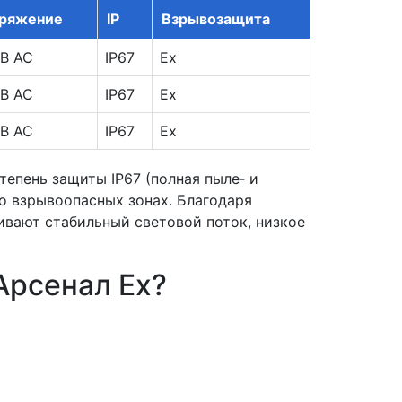
ряжение
IP
Взрывозащита
 В AC
IP67
Ex
 В AC
IP67
Ex
 В AC
IP67
Ex
епень защиты IP67 (полная пыле‑ и
о взрывоопасных зонах. Благодаря
ивают стабильный световой поток, низкое
Арсенал Ex?